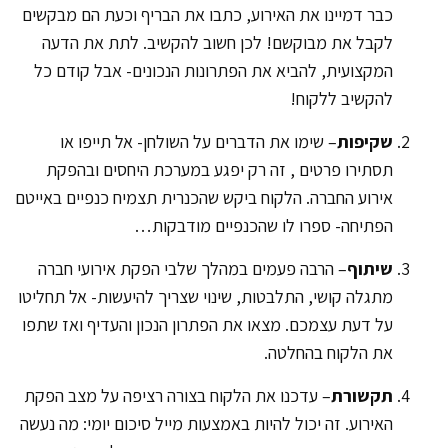
כבר דמיינו את האירוע, כתבו את הבריף וכעת הם מבקשים
לקבל את מבוקשם! לכן חשוב להקשיב. לתת את הדעה
המקצועית, להביא את הפתרונות הנכונים- אבל קודם כל
להקשיב ללקוח!
שקיפות
– שימו את הדברים על השולחן- אל תייפו או
תסתירו פרטים , זה רק יפגע במערכת היחסים ובהפקת
אירוע החברה. הלקוח ביקש שהכנרית תצמיח כנפיים באייטם
הפתיחה- ספרו לו שהכנפיים מודבקות…
שיתוף
– הרבה פעמים במהלך שלבי הפקת אירועי חברה
מתגלה קושי, התלבטות, שינוי שצריך להיעשות- אל תחליטו
על דעת עצמכם. מצאו את הפתרון הנכון והעדיף ואז שתפו
את הלקוח בהחלטה.
תקשורת
– עדכנו את הלקוח בצורה רציפה על מצב הפקת
האירוע. זה יכול להיות באמצעות מייל סיכום יומי: מה נעשה