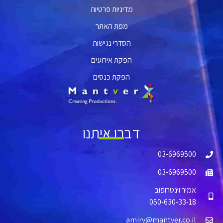
מדיניות פרטיות
מפת האתר
הסדרי נגישות
הפקת אירועים
הפקת כנסים
דברו איתנו
03-6969500
03-6969500
אמיר וינטרופוב
050-630-33-18
amirv@mantver.co.il