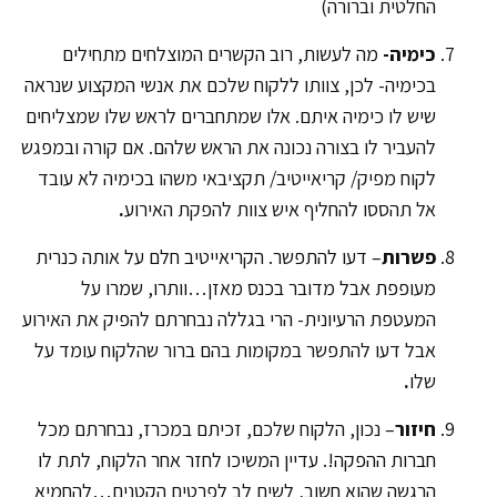
החלטית וברורה)
כימיה-
מה לעשות, רוב הקשרים המוצלחים מתחילים
בכימיה- לכן, צוותו ללקוח שלכם את אנשי המקצוע שנראה
שיש לו כימיה איתם. אלו שמתחברים לראש שלו שמצליחים
להעביר לו בצורה נכונה את הראש שלהם. אם קורה ובמפגש
לקוח מפיק/ קריאייטיב/ תקציבאי משהו בכימיה לא עובד
אל תהססו להחליף איש צוות להפקת האירוע
.
פשרות
– דעו להתפשר. הקריאייטיב חלם על אותה כנרית
מעופפת אבל מדובר בכנס מאזן…וותרו, שמרו על
המעטפת הרעיונית- הרי בגללה נבחרתם להפיק את האירוע
אבל דעו להתפשר במקומות בהם ברור שהלקוח עומד על
שלו
.
חיזור
– נכון, הלקוח שלכם, זכיתם במכרז, נבחרתם מכל
חברות ההפקה!. עדיין המשיכו לחזר אחר הלקוח, לתת לו
הרגשה שהוא חשוב, לשים לב לפרטים הקטנים…להחמיא