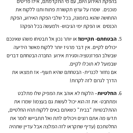
בהפקת האירוע היום, עם מי התקדמתם, אילו פריטים
מוכנים. שמרו על ערוץ תקשורת פתוח ותנו ללקוח את
התחושה שהוא בתמונה, בכל שלבי הפקת האירוע, הפקת
הכנסים או הפקת ימי הגיבוש- ולמעשה בכל הפקה!
הבטחתם- תקיימו!
או יותר נכון אל תבטיחו משהו שאינכם
יכולים לקיים. אין דבר מרגיז יותר ללקוח מאשר הידיעה
שבשלב הפרזנטציה וסגירת אירוע החברה הבטחתם דברים
שבפועל לא תוכלו לקיים.
אם נחזור לכנרית- הבטחתם שהיא תעוף- אז תמצאו את
הדרך לגרום לזה לקרות!
החלטיות
– הלקוח לא אוהב את המפיק שלו מתלבט
ומתחבט- את זה הוא יכול לעשות גם בעצמו! שמרו את
ההתלבטויות "בבית" כשאתם באים ללקוח תהיו החלטיים,
תדעו מה אתם רוצים ויכולים לתת ואל תתביישו לומר את
החלטתכם (עדיף שתקראו לזה המלצה אבל עדיין שתהיה