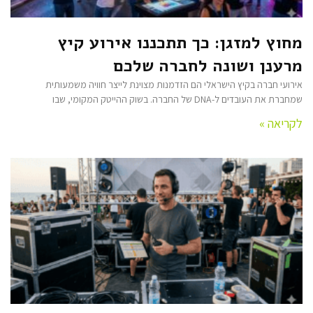
מחוץ למזגן: כך תתכננו אירוע קיץ
מרענן ושונה לחברה שלכם
אירועי חברה בקיץ הישראלי הם הזדמנות מצוינת לייצר חוויה משמעותית
שמחברת את העובדים ל-DNA של החברה. בשוק ההייטק המקומי, שבו
לקריאה »