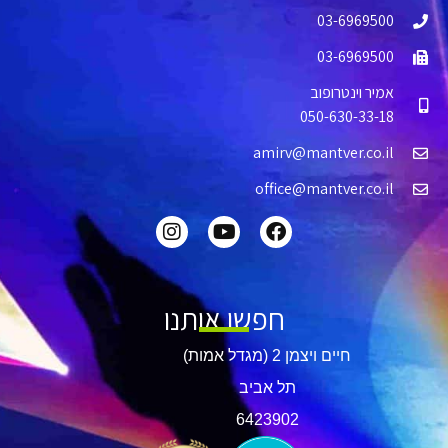
03-6969500
03-6969500
אמיר וינטרופוב
050-630-33-18
amirv@mantver.co.il
office@mantver.co.il
חפשו אותנו
חיים ויצמן 2 (מגדל אמות)
תל אביב
​6423902