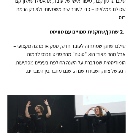
שלבו סרטון קצר, סיפור אישי של עובד, או אפילו שאלון קצר
שכולם ממלאים – כדי לעורר שיח משמעותי ולא רק הרמת
כוס.
.2
שחקן/שחקנית סמויים עם טוויסט
שילבו שחקן שמתחזה לעובד חדש, ספק או מרצה מקצועי –
אבל מהר מאוד הוא "סוטה" מהתסריט ונכנס לדמות
הומוריסטית שמדברת על השנה החולפת בעיניים מפתיעות.
רגע של צחוק ושבירת שגרה, שגם מחבר בין העובדים.