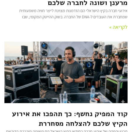
מרענן ושונה לחברה שלכם
אירועי חברה בקיץ הישראלי הם הזדמנות מצוינת לייצר חוויה משמעותית
שמחברת את העובדים ל-DNA של החברה. בשוק ההייטק המקומי, שבו
לקריאה »
קוד המפיק נחשף: כך תהפכו את אירוע
הקיץ שלכם להצלחה מסחררת
תכנון והפקה של אירוע חברה בחודשי הקיץ בישראל הם משימה מורכבת הדורשת