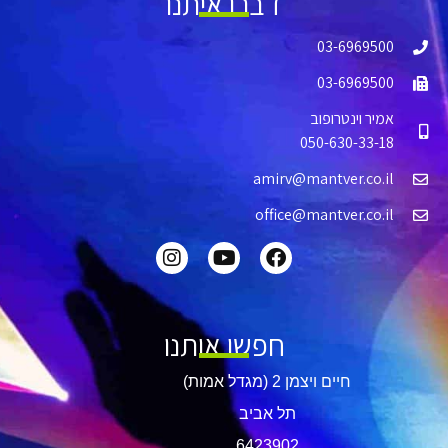
דברו איתנו
03-6969500
03-6969500
אמיר וינטרופוב
050-630-33-18
amirv@mantver.co.il
office@mantver.co.il
חפשו אותנו
חיים ויצמן 2 (מגדל אמות)
תל אביב
​6423902