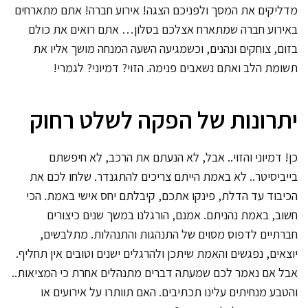
מדליקים את המסך ולפניכם הצגה! אירוע חברה! אתם מתארחים
באירוע חברה שמתארח אצלכם בסלון… אתם רואים את כולם
בזום, צוחקים ונהנים, וכשמגיעה השעה המנחה מושך אליו את
תשומת הלב ואתם נשאבים פנימה. הזוי? דמיוני? לגמרי!
יתרונות של הפקה לשלט רחוק
כן! דמיוני והזוי.. אבל, לא הנעתם את הרכב, לא חיפשתם
בייביסיטר.. לא באמת הייתם צריכים להתגנדר. שלחו לכם את
הכיבוד עד הדלת, פינקו אתכם, קיבלתם יחס אישי באמת. הכי
חשוב, באמת נהניתם. אמנם, הורגלנו במשך שנים כיצורים
חברתיים לדפוס מסוים של התנהגות והתנהלות. מתלבשים,
יוצאים, נפגשים והאמת שיתכן ולהרגלים ישנים וטובים אין תחליף.
אבל אם נאמר לכם שמעתה דברים מתנהלים אחרת כי המציאות..
והטבע מנחיתים עלינו תכתיבים. האם תוותרו על אירועים או