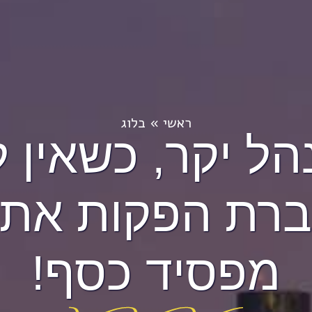
ראשי
»
בלוג
הל יקר, כשאין ל
רת הפקות את
מפסיד כסף!