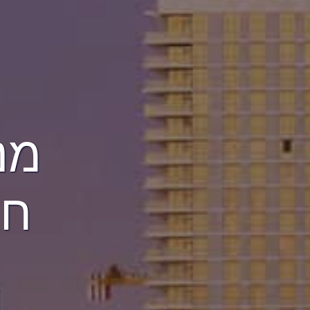
מנ
חב