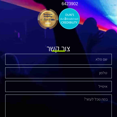
​6423902
צור קשר