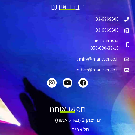
דברו איתנו
03-6969500
03-6969500
אמיר וינטרופוב
050-630-33-18
amirv@mantver.co.il
office@mantver.co.il
חפשו אותנו
חיים ויצמן 2 (מגדל אמות)
תל אביב