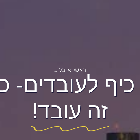
ראשי
»
בלוג
 כיף לעובדים- כ
זה עובד!