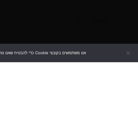
אנו משתמשים בקובצי Cookie כדי להבטיח שאנו נותנים לך את החוויה הטובה ביותר באתר שלנו. המשך השימוש באתר זה מחייב שימוש בקבצי Cookie.
4 ימים, 3 לילות של ים כחול, שמש יוונית וחוויה
זה בדיוק מה שחברת CLOUDEDGE חו