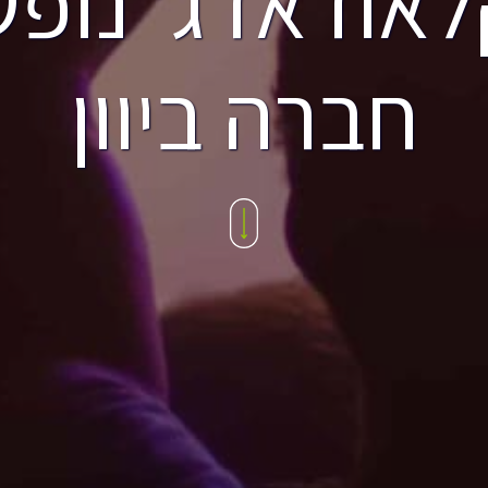
לאודאדג' נופש
חברה ביוון