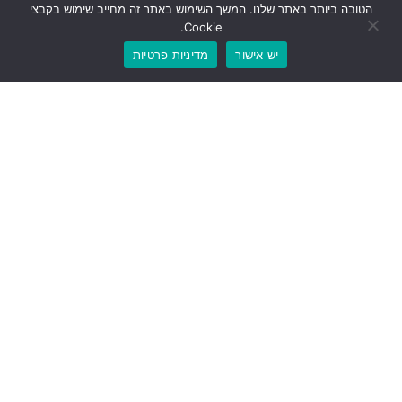
הטובה ביותר באתר שלנו. המשך השימוש באתר זה מחייב שימוש בקבצי
Cookie.
יש אישור
מדיניות פרטיות
טקס חניכת היכל הזיכרון הלאומי, בהר הרצל, בירושלים. הטקס
התקיים תחת השם העוצמתי "לעולם נזכור את כולם".
23,544 שמות חקוקים על הקיר. וכל שם שמאיר הוא עולם ומלואו.